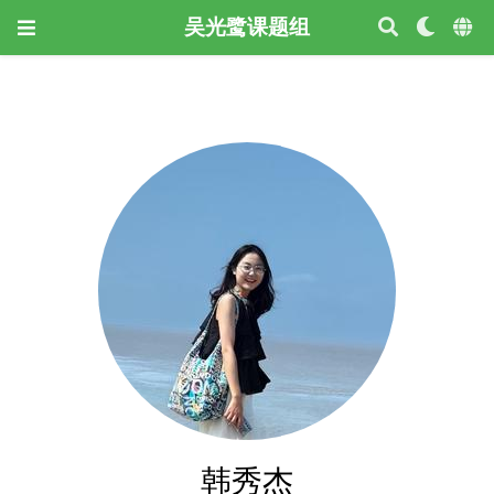
吴光鹭课题组
韩秀杰