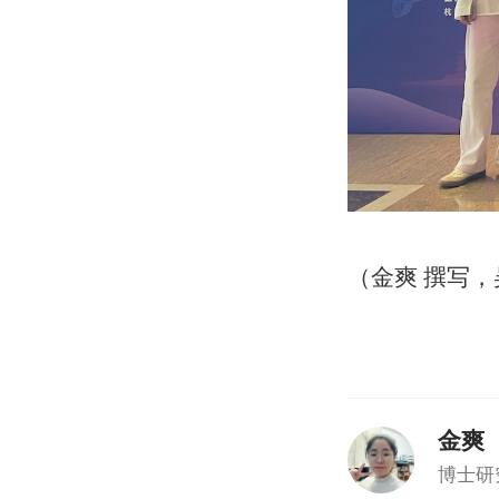
（金爽 撰写，
金爽
博士研