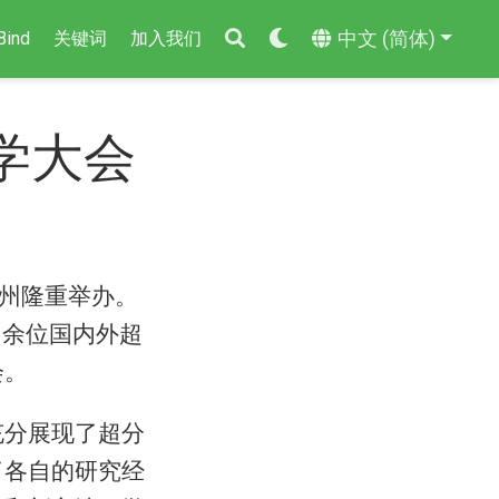
中文 (简体)
Bind
关键词
加入我们
学大会
杭州隆重举办。
等600余位国内外超
会。
充分展现了超分
了各自的研究经