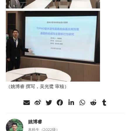
（姚博睿 撰写，吴光鹭 审核）
姚博睿
本科生（2022级）