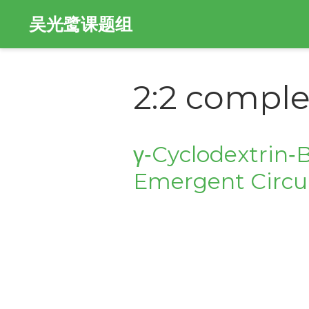
吴光鹭课题组
2:2 compl
γ‐Cyclodextrin‐
Emergent Circul