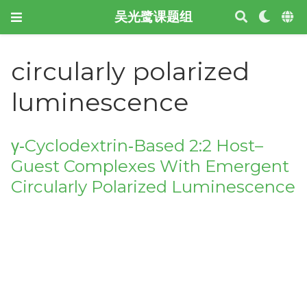
吴光鹭课题组
circularly polarized
luminescence
γ‐Cyclodextrin‐Based 2:2 Host–
Guest Complexes With Emergent
Circularly Polarized Luminescence